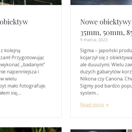
 obiektyw
Nowe obiektywy
35mm, 50mm, 85
9 marca, 2023
z kolejną
Sigma – japoński produc
szam! Przygotowując
kojarzył się z obiekty
by wykonać „badanym”
ale duuużymi. Wielu z
ie najcenniejsza i
dużych gabarytów korzy
 w wielu
Nikona czy Canona. Chw
zbyt mało fotografuje.
Sigmy pod bardzo popul
ałem się,…
system…
Read more