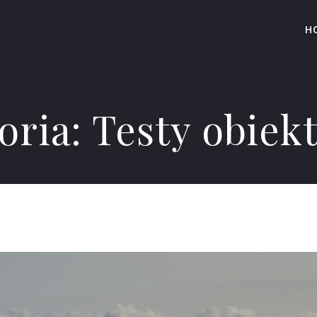
H
oria:
Testy obie