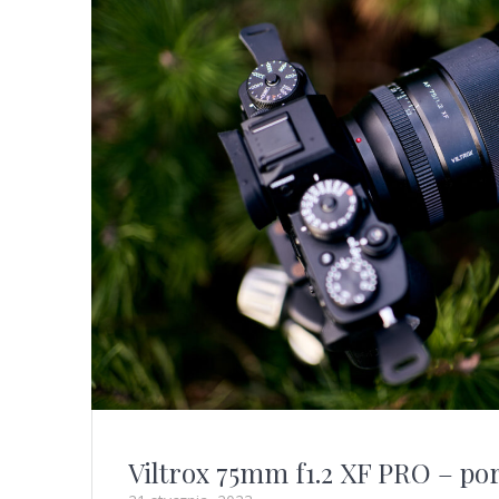
Viltrox 75mm f1.2 XF PRO – p