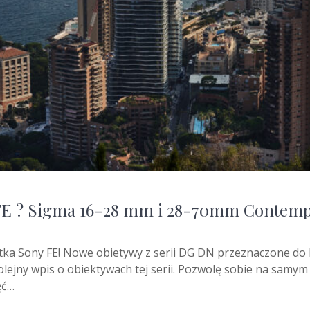
 FE ? Sigma 16-28 mm i 28-70mm Contemp
atka Sony FE! Nowe obietywy z serii DG DN przeznaczone d
 kolejny wpis o obiektywach tej serii. Pozwolę sobie na sam
ęć…