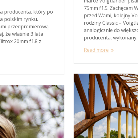
marce Voigtlander pis
75mm f1.5. Zachęcam Wa
ja producenta, który po
przed Wami, kolejny Vo
na polskim rynku.
rodziny Classic – Voigt
 Wami przedpremierową
analogicznie do większ
, że właśnie 3 lata
producenta, wykonany
ltrox 20mm f1.8 z
Read more