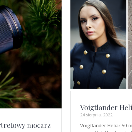
Voigtlander Heli
24 sierpnia, 2022
ortretowy mocarz
Voigtlander Heliar 50 