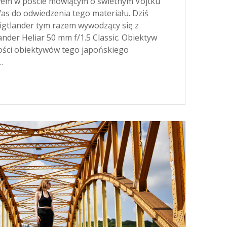
ałem w poście mówiącym o świetnym Vojtku
s do odwiedzenia tego materiału. Dziś
igtlander tym razem wywodzący się z
lander Heliar 50 mm f/1.5 Classic. Obiektyw
ości obiektywów tego japońskiego
…